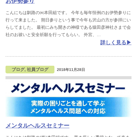
お伊勢参り
こんにちは釧路の㈱本田組です。
今年も毎年恒例のお伊勢参りに
行って来ました。
朔日参りという事で今年も沢山の方が参拝にい
らしてました。
最初にみち開きの神様である猿田彦神社さまで会
社のお祓いと安全祈願を行ってもらい。
外宮、
詳しく見る
ブログ, 社員ブログ
2018年11月28日
メンタルヘルスセミナー