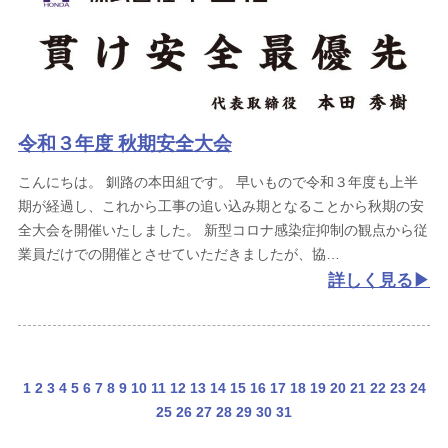
令和３年度 秋期安全大会
こんにちは。
釧路の本田組です。
早いもので令和３年度も上半
期が経過し、これから工事の追い込み期となることから秋期の安
全大会を開催いたしました。
新型コロナ感染症抑制の観点から従
業員だけでの開催とさせていただきましたが、協
詳しく見る
1
2
3
4
5
6
7
8
9
10
11
12
13
14
15
16
17
18
19
20
21
22
23
24
25
26
27
28
29
30
31