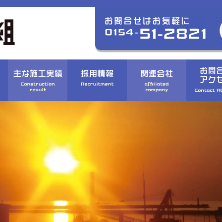
〉道路・橋梁
〉港湾・漁港
〉河川
〉CSR活動方針
〉個人情報保護方針
〉募集要項
組織図
〉農業・森林
〉まちづくり
〉コンプライアンスへの取り組み
〉BCPへの取り組み
〉応募フォーム
会社沿革
〉除雪・災害復旧
〉歴代の工事
〉品質方針・安全・ 環境への取り組み
〉福利厚生