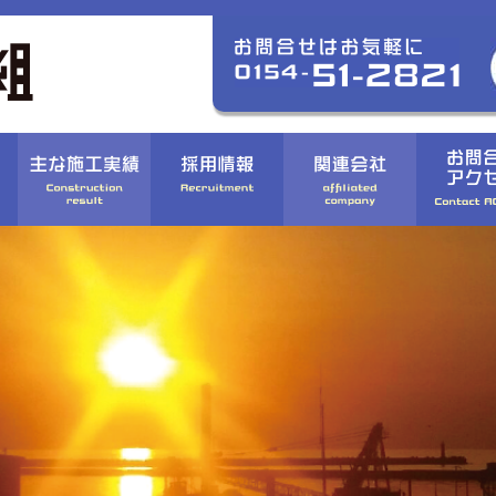
〉道路・橋梁
〉港湾・漁港
〉河川
〉CSR活動方針
〉個人情報保護方針
〉募集要項
組織図
〉農業・森林
〉まちづくり
〉コンプライアンスへの取り組み
〉BCPへの取り組み
〉応募フォーム
会社沿革
〉除雪・災害復旧
〉歴代の工事
〉品質方針・安全・ 環境への取り組み
〉福利厚生