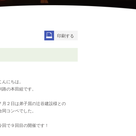
印刷する
こんにちは。
釧路の本田組です。
７月２日は弟子屈の辻谷建設様との
合同コンペでした。
今回で９回目の開催です！