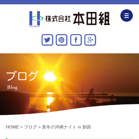
企業情報
CSR活動
主な施工実績
採用情報
関連会社
お問い合わせ・アクセス
HOME
>
ブログ
>
真冬の沖縄ナイト in 釧路
新着情報・地域貢献活動