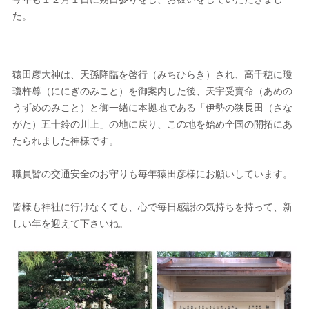
た。
猿田彦大神は、天孫降臨を啓行（みちひらき）され、高千穂に瓊
瓊杵尊（ににぎのみこと）を御案内した後、天宇受賣命（あめの
うずめのみこと）と御一緒に本拠地である「伊勢の狭長田（さな
がた）五十鈴の川上」の地に戻り、この地を始め全国の開拓にあ
たられました神様です。
職員皆の交通安全のお守りも毎年猿田彦様にお願いしています。
皆様も神社に行けなくても、心で毎日感謝の気持ちを持って、新
しい年を迎えて下さいね。