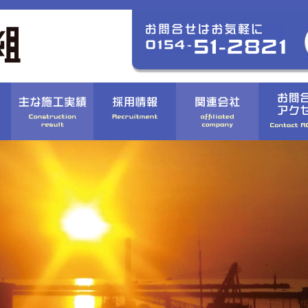
〉道路・橋梁
〉港湾・漁港
〉河川
〉CSR活動方針
〉個人情報保護方針
〉募集要項
組織図
〉農業・森林
〉まちづくり
〉コンプライアンスへの取り組み
〉BCPへの取り組み
〉応募フォーム
会社沿革
〉除雪・災害復旧
〉歴代の工事
〉品質方針・安全・ 環境への取り組み
〉福利厚生