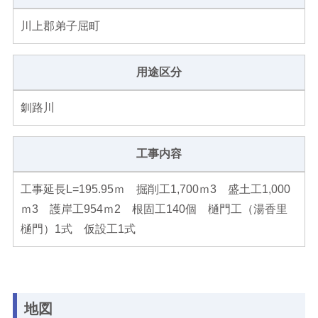
川上郡弟子屈町
用途区分
釧路川
工事内容
工事延長L=195.95ｍ 掘削工1,700ｍ3 盛土工1,000
ｍ3 護岸工954ｍ2 根固工140個 樋門工（湯香里
樋門）1式 仮設工1式
地図