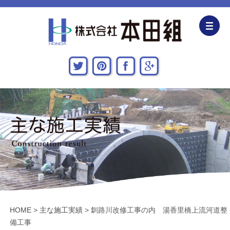
企業情報
CSR活動
主な施工実績
採用情報
関連会社
お問い合わせ・アクセス
HOME
>
主な施工実績
>
釧路川改修工事の内 湯香里橋上流河道整
新着情報・地域貢献活動
備工事