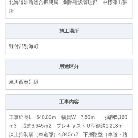
北海道釧路総合振興局 釧路建設管理部 中標津出張
所
施工場所
野付郡別海町
用途区分
泉川西春別線
工事内容
工事延長L＝640.00ｍ 幅員W＝7.50ｍ 掘削5,160
ｍ3 張芝6,645ｍ2 プレキャストＵ型側溝1,218ｍ
凍上抑制層（車道部）4,840ｍ2 下層路盤（車道・路