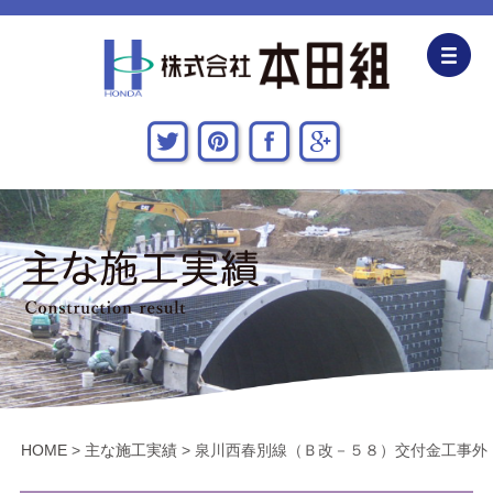
企業情報
CSR活動
主な施工実績
採用情報
関連会社
お問い合わせ・アクセス
HOME
>
主な施工実績
>
泉川西春別線（Ｂ改－５８）交付金工事外
新着情報・地域貢献活動