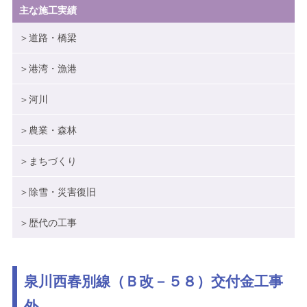
主な施工実績
ブログ
＞道路・橋梁
メニューを閉じる
＞港湾・漁港
＞河川
＞農業・森林
＞まちづくり
＞除雪・災害復旧
＞歴代の工事
泉川西春別線（Ｂ改－５８）交付金工事
外