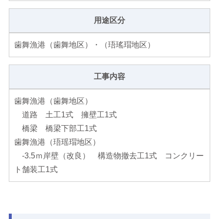
用途区分
歯舞漁港（歯舞地区）・（珸瑤瑁地区）
工事内容
歯舞漁港（歯舞地区）
道路 土工1式 擁壁工1式
橋梁 橋梁下部工1式
歯舞漁港（珸瑶瑁地区）
-3.5ｍ岸壁（改良） 構造物撤去工1式 コンクリー
ト舗装工1式