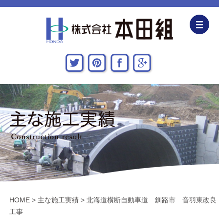
企業情報
CSR活動
主な施工実績
採用情報
関連会社
お問い合わせ・アクセス
HOME
>
主な施工実績
>
北海道横断自動車道 釧路市 音羽東改良
新着情報・地域貢献活動
工事