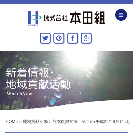
企業情報
CSR活動
主な施工実績
採用情報
関連会社
お問い合わせ・アクセス
HOME
>
地域貢献活動
>
熊本復興支援 第二班(平成28年8月11日)
新着情報・地域貢献活動