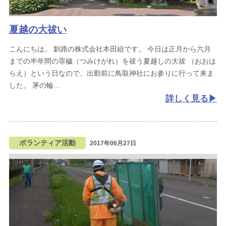
夏越の大祓い
こんにちは。
釧路の株式会社本田組です。
今日は正月から六月
までの半年間の罪穢（つみけがれ）を祓う夏越しの大祓
（おおは
らえ）という日なので、出勤前に鳥取神社にお参りに行って来ま
した。
茅の輪
詳しく見る
ボランティア活動
2017年06月27日