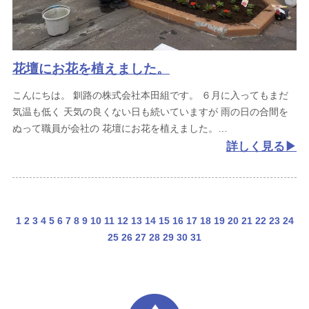
花壇にお花を植えました。
こんにちは。
釧路の株式会社本田組です。
６月に入ってもまだ
気温も低く
天気の良くない日も続いていますが
雨の日の合間を
ぬって職員が会社の
花壇にお花を植えました。
詳しく見る
1
2
3
4
5
6
7
8
9
10
11
12
13
14
15
16
17
18
19
20
21
22
23
24
25
26
27
28
29
30
31