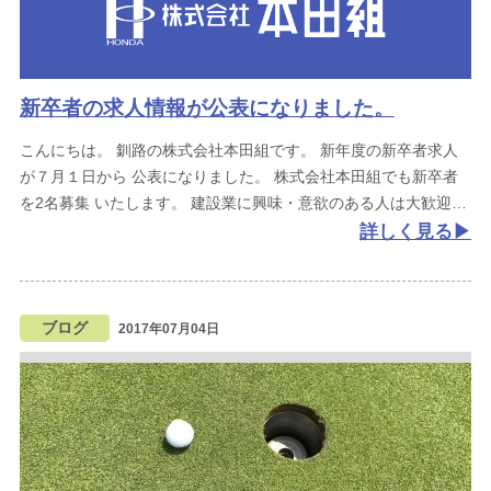
新卒者の求人情報が公表になりました。
こんにちは。
釧路の株式会社本田組です。
新年度の新卒者求人
が７月１日から
公表になりました。
株式会社本田組でも新卒者
を2名募集
いたします。
建設業に興味・意欲のある人は大歓迎
詳しく見る
ブログ
2017年07月04日